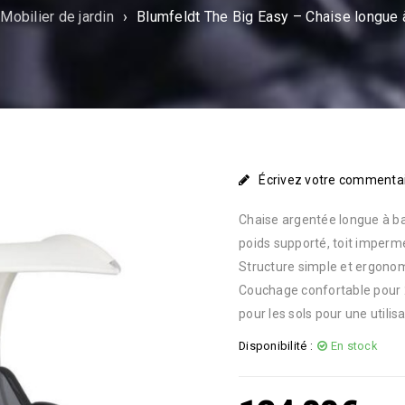
Mobilier de jardin
›
Blumfeldt The Big Easy – Chaise longue 
Écrivez votre commenta
Chaise argentée longue à ba
poids supporté, toit impermé
Structure simple et ergonomi
Couchage confortable pour 
pour les sols pour une utilis
Disponibilité :
En stock