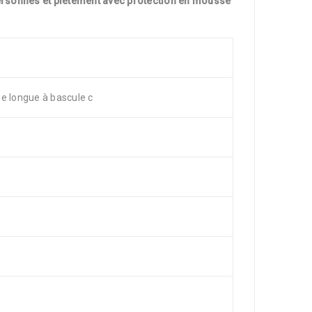
personnes et piètement avec protection en mousse
e longue à bascule c