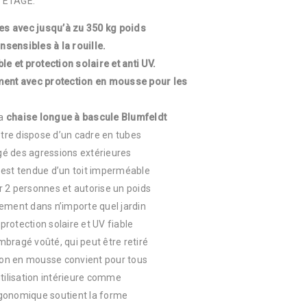
 ETAGE.
es avec jusqu’à zu 350 kg poids
nsensibles à la rouille.
 et protection solaire et anti UV.
ment avec protection en mousse pour les
la
chaise longue à bascule Blumfeldt
être dispose d’un cadre en tubes
égé des agressions extérieures
 est tendue d’un toit imperméable
r 2 personnes et autorise un poids
tement dans n’importe quel jardin
rotection solaire et UV fiable
bragé voûté, qui peut être retiré
tion en mousse convient pour tous
utilisation intérieure comme
ergonomique soutient la forme