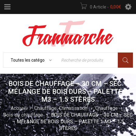
0 Article
-
0,00
€
BOIS DE CHAUFFAGE – 30 CM – SEC –
MÉLANGE DE BOIS DURS – PALETTE 1
M3 – 1.5 STÈRES
Accueil
›
Chauffage, Climatisation
›
Chauffage
›
Bois de chauffage
›
BOIS DE CHAUFFAGE – 30 CM – SEC
– MÉLANGE DE BOIS DURS – PALETTE 1 M3 – 1.5
STÈRES