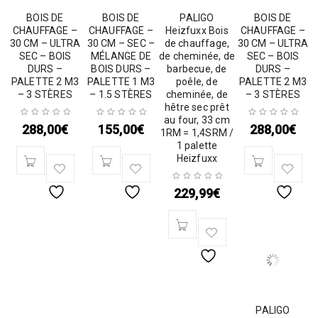
BOIS DE
BOIS DE
PALIGO
BOIS DE
CHAUFFAGE –
CHAUFFAGE –
Heizfuxx Bois
CHAUFFAGE –
30 CM – ULTRA
30 CM – SEC –
de chauffage,
30 CM – ULTRA
SEC – BOIS
MÉLANGE DE
de cheminée, de
SEC – BOIS
DURS –
BOIS DURS –
barbecue, de
DURS –
PALETTE 2 M3
PALETTE 1 M3
poêle, de
PALETTE 2 M3
– 3 STÈRES
– 1.5 STÈRES
cheminée, de
– 3 STÈRES
hêtre sec prêt
au four, 33 cm
288,00
€
155,00
€
288,00
€
1RM = 1,4SRM /
1 palette
Heizfuxx
229,99
€
PALIGO