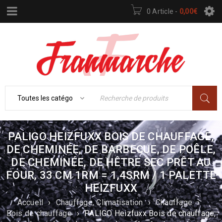
0 Article
-
0,00
€
PALIGO HEIZFUXX BOIS DE CHAUFFAGE,
DE CHEMINÉE, DE BARBECUE, DE POÊLE,
DE CHEMINÉE, DE HÊTRE SEC PRÊT AU
FOUR, 33 CM 1RM = 1,4SRM / 1 PALETTE
HEIZFUXX
Accueil
›
Chauffage, Climatisation
›
Chauffage
›
Bois de chauffage
›
PALIGO Heizfuxx Bois de chauffage,