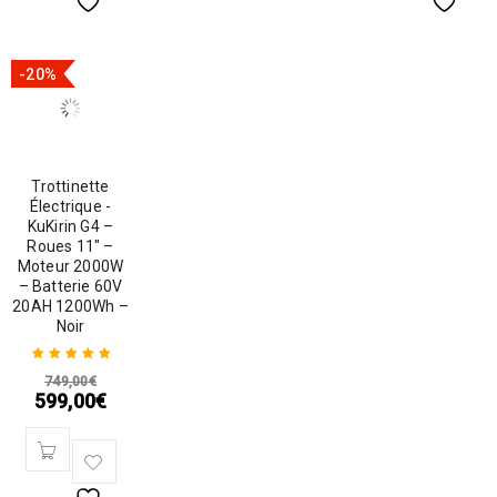
-20%
Trottinette
Électrique -
KuKirin G4 –
Roues 11″ –
Moteur 2000W
– Batterie 60V
20AH 1200Wh –
Noir
749,00
€
Note
5.00
sur
599,00
€
5