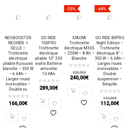
-25%
-44%
NEOBOOSTER
GO RIDE
XIAOMI
GO RIDE 80PRO
NEORIDE +
100PRO
Trottinette
Night Edition –
SELLE –
Trottinette
électrique M365
Trottinette
Trottinette
électrique
– 250W – 8 Ah –
électrique 8″ –
électrique
pliable 10″ 350
Blanche
350 W – 6.6Ah –
pliable 8 pouces
watts Batterie
Larges roues
blanche – 350 W
amovible
increvables –
320,00
€
– 6.6Ah –
10.4Ah
Double
240,00
€
Larges roues
suspension –
increvables –
Béquille
289,00
€
Double su
199,00
€
166,00
€
112,00
€