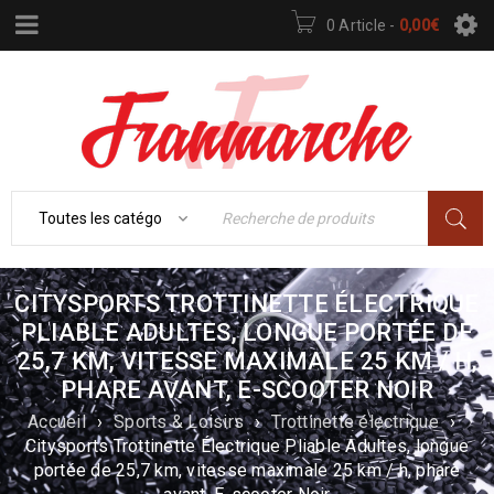
0 Article
-
0,00
€
CITYSPORTS TROTTINETTE ÉLECTRIQUE
PLIABLE ADULTES, LONGUE PORTÉE DE
25,7 KM, VITESSE MAXIMALE 25 KM / H,
PHARE AVANT, E-SCOOTER NOIR
Accueil
›
Sports & Loisirs
›
Trottinette électrique
›
Citysports Trottinette Électrique Pliable Adultes, longue
portée de 25,7 km, vitesse maximale 25 km / h, phare