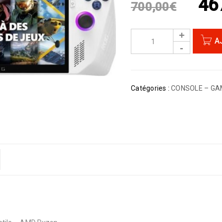
46
700,00
€
A
Catégories :
CONSOLE – GA