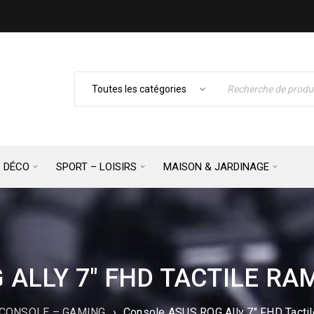
– DÉCO
SPORT – LOISIRS
MAISON & JARDINAGE
ALLY 7″ FHD TACTILE RA
CONSOLE – GAMING
›
Console ASUS ROG Ally 7″ FHD Tact