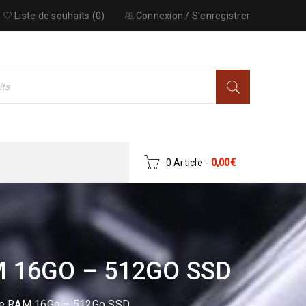
Liste de souhaits (0)
Connexion
/
S'enregistrer
0 Article
-
0,00
€
M 16GO – 512GO SSD
ile RAM 16Go – 512Go SSD