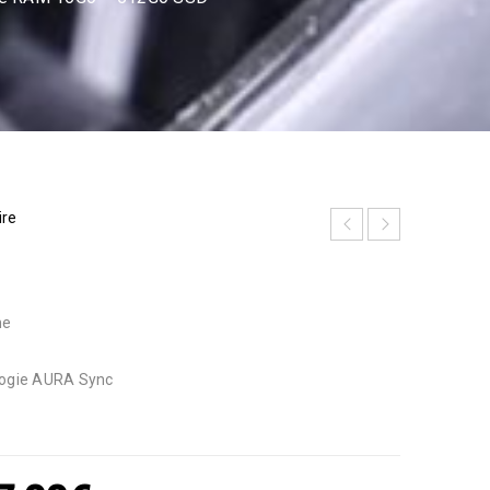
ire
me
ologie AURA Sync