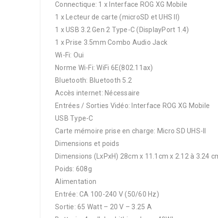
Connectique: 1 x Interface ROG XG Mobile
1 x Lecteur de carte (microSD et UHS II)
1 x USB 3.2 Gen 2 Type-C (DisplayPort 1.4)
1 x Prise 3.5mm Combo Audio Jack
Wi-Fi: Oui
Norme Wi-Fi: WiFi 6E(802.11ax)
Bluetooth: Bluetooth 5.2
Accès internet: Nécessaire
Entrées / Sorties Vidéo: Interface ROG XG Mobile
USB Type-C
Carte mémoire prise en charge: Micro SD UHS-II
Dimensions et poids
Dimensions (LxPxH) 28cm x 11.1cm x 2.12 à 3.24 c
Poids: 608g
Alimentation
Entrée: CA 100-240 V (50/60 Hz)
Sortie: 65 Watt – 20 V – 3.25 A