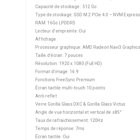
Capacité de stockage : 512 Go
Type de stockage: SSD M.2 PCIe 4.0 – NVM Express
RAM: 16Go LPDDR5
Lecteur d’empreinte: Oui
Affichage
Processeur graphique: AMD Radeon Navi3 Graphics 
Taille d’écran: 7 pouces
Résolution: 1920 x 1080 (Full HD)
Format d’image: 16:9
Fonctions FreeSync Premium
Écran tactile multi-touch 10 points
Anti-reflet
Verre Gorilla Glass DXC & Gorilla Glass Victus
Angle de vue horizontal et vertical de ±85°
Taux de rafraichissement: 120Hz
Temps de réponse: 7ms
Écran tactile: Oui