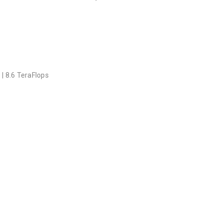
| 8.6 TeraFlops