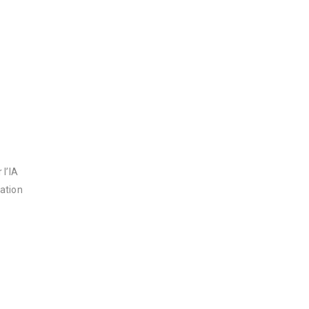
 l’IA
ation