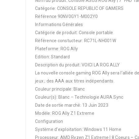
Nom du produit: Console ASUS ROG Ally | 7″ FHD T
Catégorie: CONSOLE REPUBLIC OF GAMERS
Référence 90NV0GY1-M002Y0
Informations Générales
Catégorie de produit: Console portable
Référence constucteur: RC71L-NH001W
Plateforme: ROG Ally
Edition: Standard
Description du produit: VOICI LA ROG ALLY
La nouvelle console gaming ROG Ally sera l’alliée d
jeux ; des AAA aux titres indépendants.
Couleur principale: Blanc
Couleur(s): Blanc – Technologie AURA Sync
Date de sortie marché: 13 Juin 2023
Modèle: ROG Ally Z1 Extreme
Configuration
Système d’exploitation: Windows 11 Home
Processeur: AMD Ryzen Z1 Extreme | 8 Coeurs – Ca