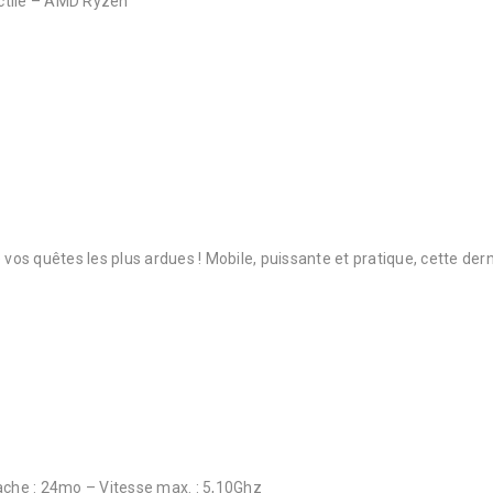
actile – AMD Ryzen
e vos quêtes les plus ardues ! Mobile, puissante et pratique, cette d
che : 24mo – Vitesse max. : 5,10Ghz