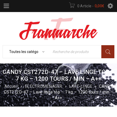
0 Article
-
0,00
€
CANDY CST272D-47 – LAVE LINGE TOP –
7 KG – 1200 TOURS / MIN – A++
Accueil
›
ÉLECTROMÉNAGER
›
LAVE-LINGE
›
CANDY
CST272D-47 – Lave linge top – 7 kg – 1200 tours / min –
A++