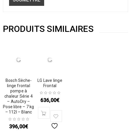
PRODUITS SIMILAIRES
Bosch Sèche-
LG Lave linge
linge frontal
Frontal
pompe à
chaleur Série 4
636,00
€
– AutoDry –
Pose libre – 7 kg
– 112l – Blanc
396,00
€