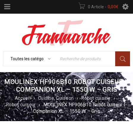
0 Article
-
0,00
€
MOULINEX HF906B10 ROBOT CUISEUR I-
COMPANION XL – 1550 W – GRIS
Accueil
›
Cuisine, Cuisson
›
Robot cuisine
›
Robot cuiseur
›
MOULINEX HF906B10 Robot cuiseur I-
Companion XL – 1550 W – Gris