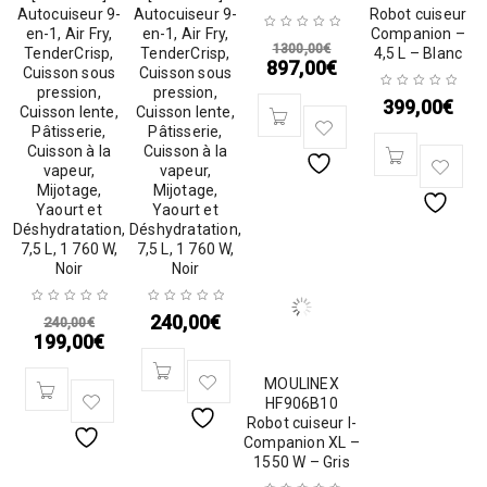
Autocuiseur 9-
Autocuiseur 9-
Robot cuiseur
en-1, Air Fry,
en-1, Air Fry,
Companion –
1300,00
€
TenderCrisp,
TenderCrisp,
4,5 L – Blanc
897,00
€
Cuisson sous
Cuisson sous
pression,
pression,
399,00
€
Cuisson lente,
Cuisson lente,
Pâtisserie,
Pâtisserie,
Cuisson à la
Cuisson à la
vapeur,
vapeur,
Mijotage,
Mijotage,
Yaourt et
Yaourt et
Déshydratation,
Déshydratation,
7,5 L, 1 760 W,
7,5 L, 1 760 W,
Noir
Noir
240,00
€
240,00
€
199,00
€
MOULINEX
HF906B10
Robot cuiseur I-
Companion XL –
1550 W – Gris