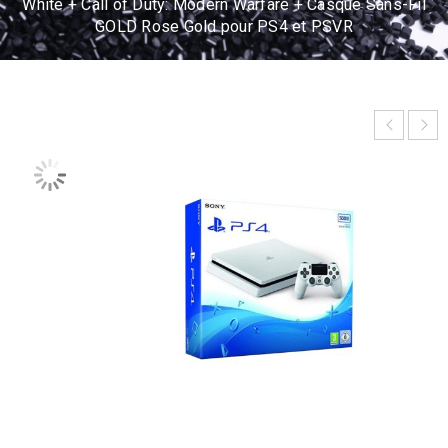
White + Call of Duty: Modern Warfare + Casque Sans-Fil
GOLD Rose Gold pour PS4 et PSVR