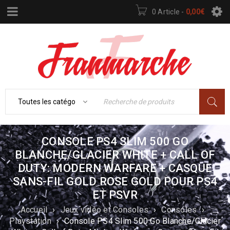
0 Article
-
0,00
€
CONSOLE PS4 SLIM 500 GO
BLANCHE/GLACIER WHITE + CALL OF
DUTY: MODERN WARFARE + CASQUE
SANS-FIL GOLD ROSE GOLD POUR PS4
ET PSVR
Accueil
›
Jeux vidéo et Consoles
›
Consoles
›
Playstation
›
Console PS4 Slim 500 Go Blanche/Glacier