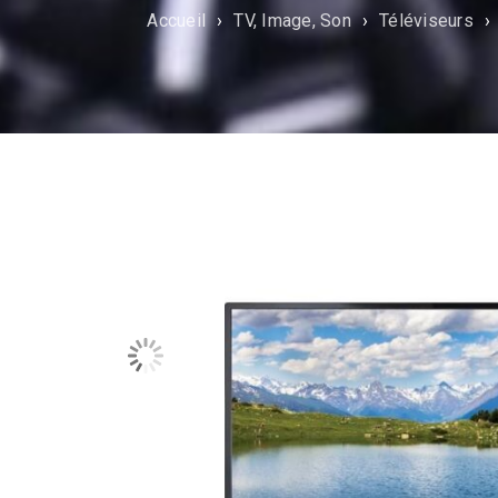
Accueil
›
TV, Image, Son
›
Téléviseurs
›