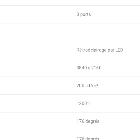
3 ports
Rétroéclairage par LED
3840 x 2160
200 cd/m²
1200:1
176 degrés
176 degrés