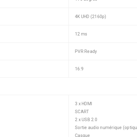
4K UHD (2160p)
12 ms
PVR Ready
16:9
3 x HDMI
SCART
2 x USB 2.0
Sortie audio numérique (optiq
Casque