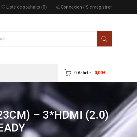
Liste de souhaits (0)
Connexion
/
S'enregistrer
0 Article
-
0,00
€
23CM) – 3*HDMI (2.0)
READY