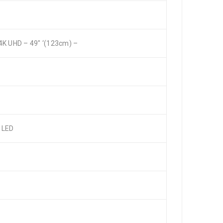
K UHD – 49″ ‘(123cm) –
r LED