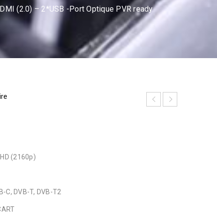
MI (2.0) – 2*USB -Port Optique PVR ready
ire
UHD (2160p)
B-C, DVB-T, DVB-T2
SCART