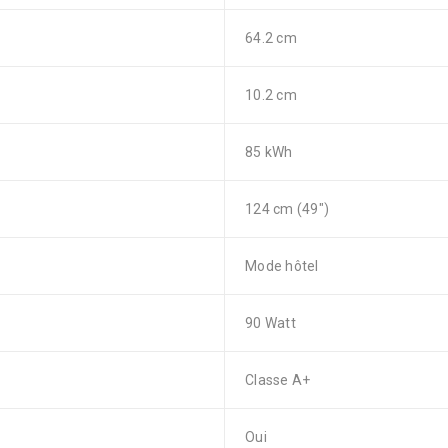
64.2 cm
10.2 cm
85 kWh
124 cm (49″)
Mode hôtel
90 Watt
Classe A+
Oui