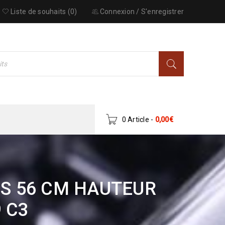
Liste de souhaits (0)
Connexion
/
S'enregistrer
0 Article
-
0,00
€
S 56 CM HAUTEUR
 C3