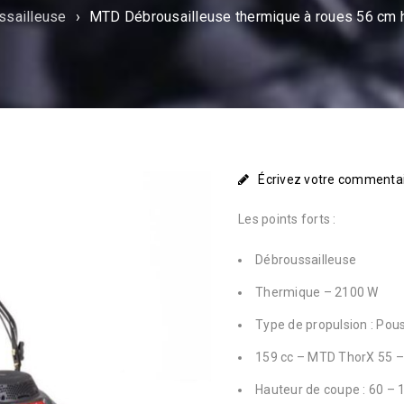
ssailleuse
›
MTD Débrousailleuse thermique à roues 56 cm 
Écrivez votre commenta
Les points forts :
Débroussailleuse
Thermique – 2100 W
Type de propulsion : Pou
159 cc – MTD ThorX 55 –
Hauteur de coupe : 60 –