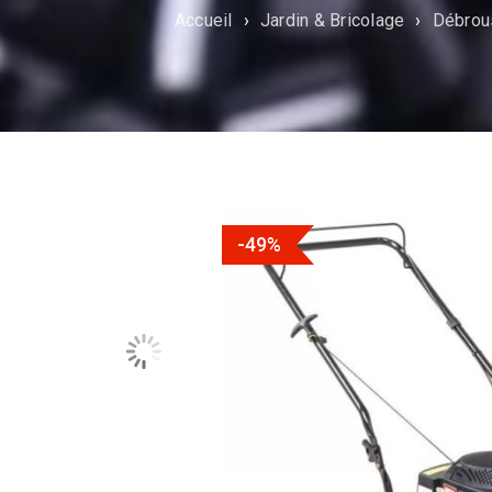
Accueil
›
Jardin & Bricolage
›
Débrou
-49%