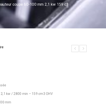
hauteur coupe 60-100 mm 2,1 kw 159 c3
ire
ssée
 2,1 kw / 2800 min – 159 cm3 OHV
 100 mm