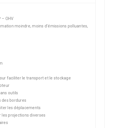
³ – OHV
mation moindre, moins d’émissions polluantes,
mm
ur faciliter le transport et le stockage
moteur
ans outils
s des bordures
liter les déplacements
r les projections diverses
aires