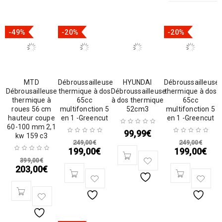
-49%
-20%
-20%
MTD
Débroussailleuse
HYUNDAI
Débroussailleuse
Débrousailleuse
thermique à dos
Débroussailleuse
thermique à dos
thermique à
65cc
à dos thermique
65cc
roues 56 cm
multifonction 5
52cm3
multifonction 5
hauteur coupe
en 1 -Greencut
en 1 -Greencut
60-100 mm 2,1
99,99
€
kw 159 c3
249,00
€
249,00
€
199,00
€
199,00
€
399,00
€
203,00
€