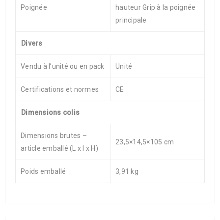
Poignée
hauteur Grip à la poignée
principale
Divers
Vendu à l’unité ou en pack
Unité
Certifications et normes
CE
Dimensions colis
Dimensions brutes –
23,5×14,5×105 cm
article emballé (L x l x H)
Poids emballé
3,91 kg