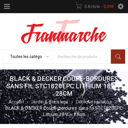
0 Article
-
0,00
€
BLACK & DECKER COUPE-BORDURES
SANS FIL STC1820EPC LITHIUM 18 V –
28CM
Accueil
›
Jardin & Bricolage
›
Débroussailleuse
›
BLACK & DECKER Coupe-bordures sans fil STC1820EPC
Lithium 18 V – 28cm