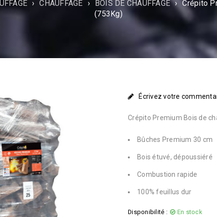
AUFFAGE
›
CHAUFFAGE
›
BOIS DE CHAUFFAGE
›
Crépito P
(753Kg)
Écrivez votre commenta
Crépito Premium Bois de ch
Bûches Premium 30 cm
Bois étuvé, dépoussiéré
Combustion rapide
100% feuillus dur
Disponibilité :
En stock