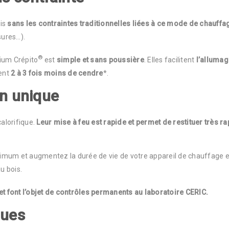
ois
sans les contraintes traditionnelles liées à ce mode de chauffa
sures…).
®
mium Crépito
est
simple et sans poussière
. Elles facilitent
l’allumag
rent
2 à 3 fois moins de cendre
*.
on unique
alorifique.
Leur mise à feu est rapide et permet de restituer très 
imum et augmentez la durée de vie de votre appareil de chauffage e
u bois.
et font l’objet de contrôles permanents au laboratoire CERIC.
ques