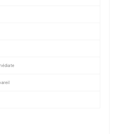
médiate
areil