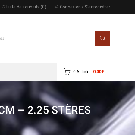
Liste de souhaits (0)
Connexion
/
S'enregistrer
0 Article
-
0,00
€
CM – 2.25 STÈRES