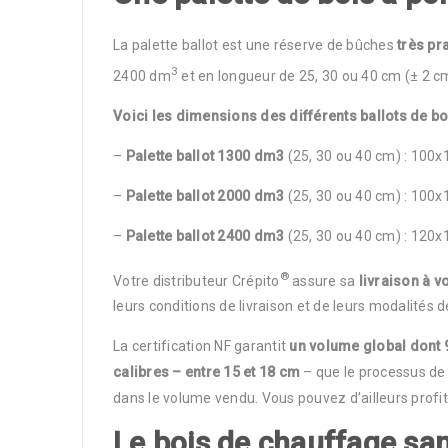
La palette ballot est une réserve de bûches
très pr
3
2400 dm
et en longueur de 25, 30 ou 40 cm (± 2 c
Voici les dimensions des différents ballots de bo
–
Palette ballot 1300 dm3
(25, 30 ou 40 cm) : 10
–
Palette ballot 2000 dm3
(25, 30 ou 40 cm) : 10
–
Palette ballot 2400 dm3
(25, 30 ou 40 cm) : 12
®
Votre distributeur Crépito
assure sa
livraison à v
leurs conditions de livraison et de leurs modalités 
La certification NF garantit
un volume global dont
calibres – entre 15 et 18 cm
– que le processus de c
dans le volume vendu. Vous pouvez d’ailleurs profit
Le bois de chauffage san