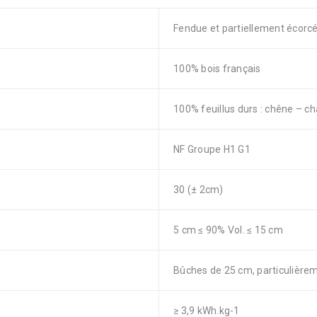
Fendue et partiellement écorc
100% bois français
100% feuillus durs : chêne – c
NF Groupe H1 G1
30 (± 2cm)
5 cm ≤ 90% Vol. ≤ 15 cm
Bûches de 25 cm, particulière
≥ 3,9 kWh.kg-1