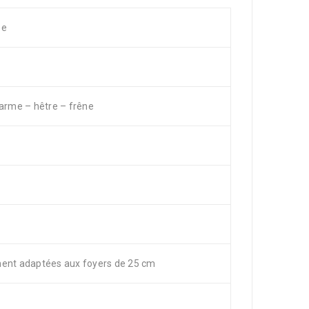
ée
harme – hêtre – frêne
ment adaptées aux foyers de 25 cm