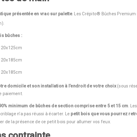
atique présentée en vrac sur palette
. Les Crépito® Bûches Premium s
m).
is bûches :
0x120x125cm
0x120x185cm
0x120x185cm
otre domicile et son installation à l’endroit de votre choix
(sous rése
de paiement.
 90% minimum de bûches
de section comprise entre 5 et 15 cm
. Le
riblage n’a pas réussi à écarter. Le
petit bois que vous pourrez retro
er de la présence de ce petit bois pour allumer vos feux.
s contrainte