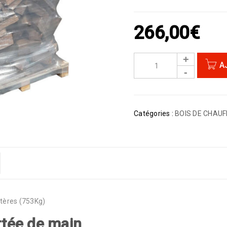
266,00
€
A
Catégories :
BOIS DE CHAU
tères (753Kg)
rtée de main