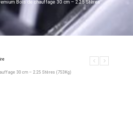
remium Bois de chauffage 30 cm – 2.25 Stères
ire
auffage 30 cm – 2.25 Stères (753Kg)