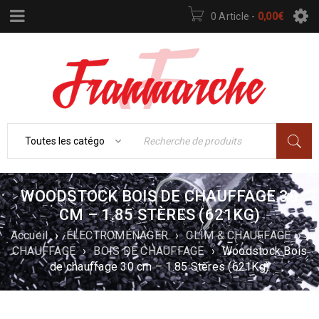
0 Article
-
0,00
€
WOODSTOCK BOIS DE CHAUFFAGE 30
CM – 1.85 STÈRES (621KG)
Accueil
›
ÉLECTROMÉNAGER
›
CLIM & CHAUFFAGE
›
CHAUFFAGE
›
BOIS DE CHAUFFAGE
›
Woodstock Bois
de chauffage 30 cm – 1.85 Stères (621Kg)