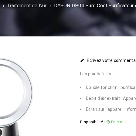
›
Traitement de l’air
›
DYSON DP04 Pure Cool Purificateur e
Écrivez votre commenta
Les points forts :
Double fonction : purifica
Débit d’air extrait : Appa
Ecran sur l’appareil info
Disponibilité :
En stock