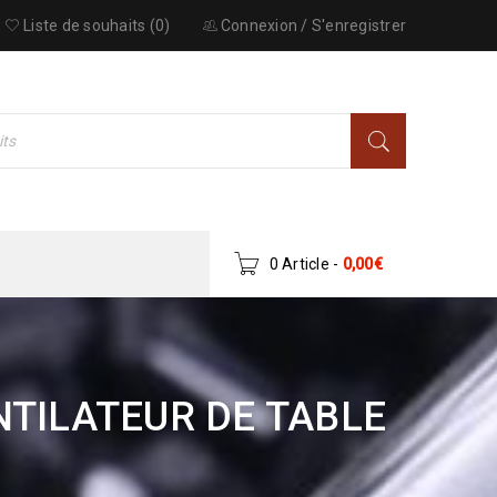
Liste de souhaits (0)
Connexion
/
S'enregistrer
0 Article
-
0,00
€
NTILATEUR DE TABLE