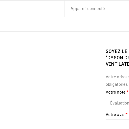
Appareil connecté
SOYEZ LE 
“DYSON D
VENTILAT
Votre adress
obligatoires
Votre note
*
Votre avis
*