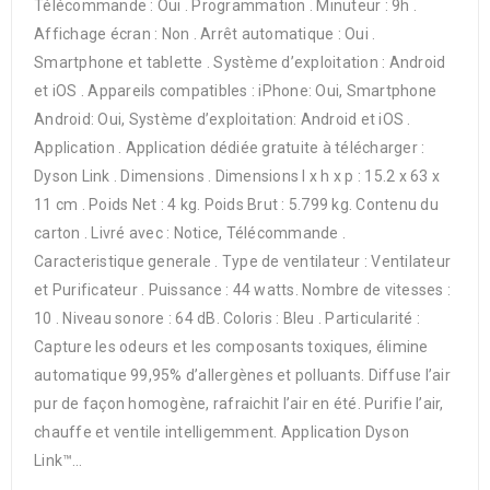
Télécommande : Oui . Programmation . Minuteur : 9h .
Affichage écran : Non . Arrêt automatique : Oui .
Smartphone et tablette . Système d’exploitation : Android
et iOS . Appareils compatibles : iPhone: Oui, Smartphone
Android: Oui, Système d’exploitation: Android et iOS .
Application . Application dédiée gratuite à télécharger :
Dyson Link . Dimensions . Dimensions l x h x p : 15.2 x 63 x
11 cm . Poids Net : 4 kg. Poids Brut : 5.799 kg. Contenu du
carton . Livré avec : Notice, Télécommande .
Caracteristique generale . Type de ventilateur : Ventilateur
et Purificateur . Puissance : 44 watts. Nombre de vitesses :
10 . Niveau sonore : 64 dB. Coloris : Bleu . Particularité :
Capture les odeurs et les composants toxiques, élimine
automatique 99,95% d’allergènes et polluants. Diffuse l’air
pur de façon homogène, rafraichit l’air en été. Purifie l’air,
chauffe et ventile intelligemment. Application Dyson
Link™…