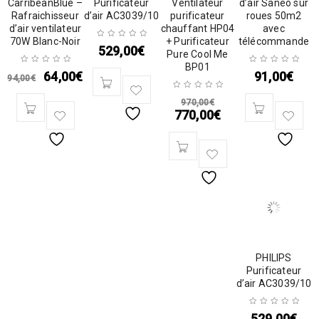
CarribeanBlue –
Purificateur
Ventilateur
d’air Sanéo sur
Rafraichisseur
d’air AC3039/10
purificateur
roues 50m2
d’air ventilateur
chauffant HP04
avec
70W Blanc-Noir
+ Purificateur
télécommande
529,00
€
Pure Cool Me
BP01
64,00
€
91,00
€
94,00
€
970,00
€
770,00
€
PHILIPS
Purificateur
d’air AC3039/10
529,00
€