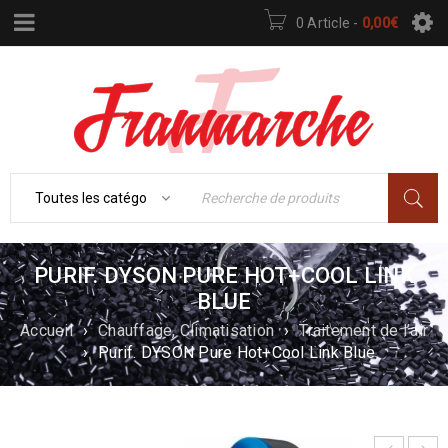
0 Article
-
0,00
€
PURIF. DYSON PURE HOT+COOL LINK
BLUE
Accueil
›
Chauffage, Climatisation
›
Traitement de l’air
›
Purif. DYSON Pure Hot+Cool Link Blue