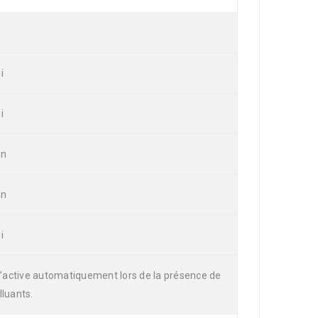
i
i
on
on
i
 s’active automatiquement lors de la présence de
lluants.