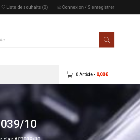
Liste de souhaits (0)
Connexion
/
S'enregistrer
0 Article
-
0,00
€
3039/10
ur d’air AC3039/10