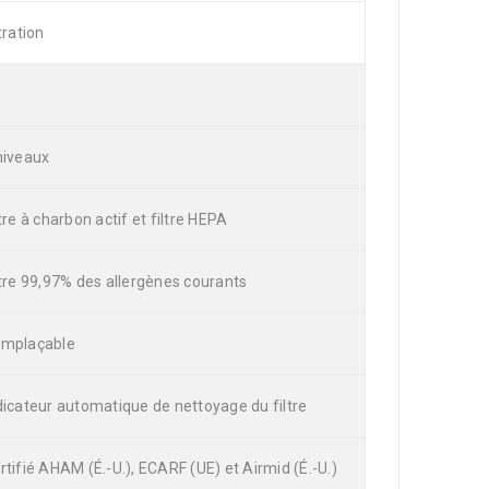
ltration
niveaux
ltre à charbon actif et filtre HEPA
ltre 99,97% des allergènes courants
mplaçable
dicateur automatique de nettoyage du filtre
rtifié AHAM (É.-U.), ECARF (UE) et Airmid (É.-U.)