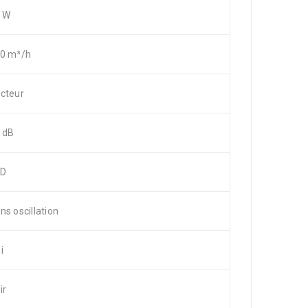
 W
0 m³/h
cteur
 dB
CD
ns oscillation
i
ir