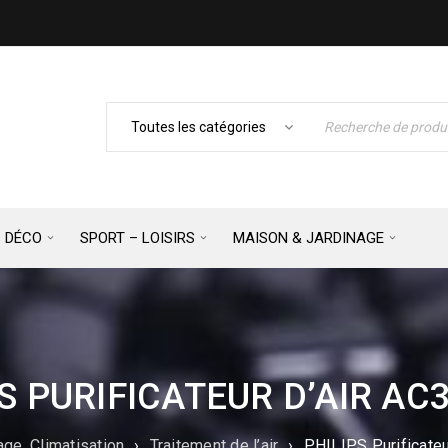
– DÉCO
SPORT – LOISIRS
MAISON & JARDINAGE
S PURIFICATEUR D’AIR AC
ge, Climatisation
›
Traitement de l’air
›
PHILIPS Purificate