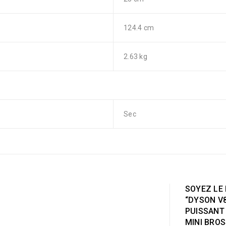
124.4 cm
2.63 kg
Sec
SOYEZ LE 
“DYSON V8
PUISSANT
MINI BROS