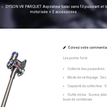
›
DYSON V8 PARQUET Aspirateur balai sans fil puissant et l
motorisée + 3 accessoires
Écrivez votre commenta
Les points forts :
Collecte des poussières :
Mode de nettoyage : Sec
Capacité du collecteur : 0.
Outils inclus : Suceur pla
buse de combinais