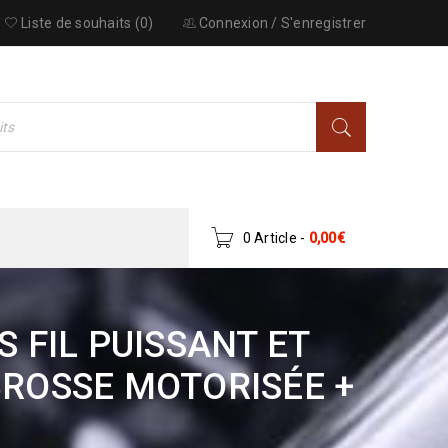
Liste de souhaits (0)
Connexion
/
S'enregistrer
0 Article
-
0,00
€
 FIL PUISSANT ET
BROSSE MOTORISÉE +