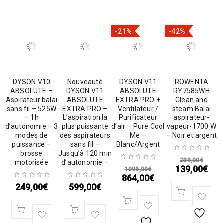
-21%
-42%
DYSON V10
Nouveauté
DYSON V11
ROWENTA
ABSOLUTE –
DYSON V11
ABSOLUTE
RY7585WH
Aspirateur balai
ABSOLUTE
EXTRA PRO +
Clean and
sans fil – 525W
EXTRA PRO –
Ventilateur /
steam Balai
– 1h
L’aspiration la
Purificateur
aspirateur-
d’autonomie – 3
plus puissante
d’air – Pure Cool
vapeur-1700 W
modes de
des aspirateurs
Me –
– Noir et argent
puissance –
sans fil –
Blanc/Argent
brosse
Jusqu’à 120 min
239,00
€
motorisée
d’autonomie –
139,00
€
1099,00
€
864,00
€
249,00
€
599,00
€