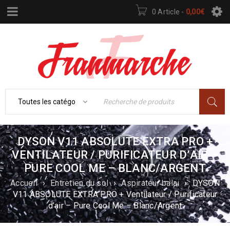
0 Article
-
0,00
€
DYSON V11 ABSOLUTE EXTRA PRO +
VENTILATEUR / PURIFICATEUR D’AIR –
PURE COOL ME – BLANC/ARGENT
Accueil
›
Entretien du sol
›
Aspirateur balai
›
DYSON
V11 ABSOLUTE EXTRA PRO + Ventilateur / Purificateur
d’air – Pure Cool Me – Blanc/Argent