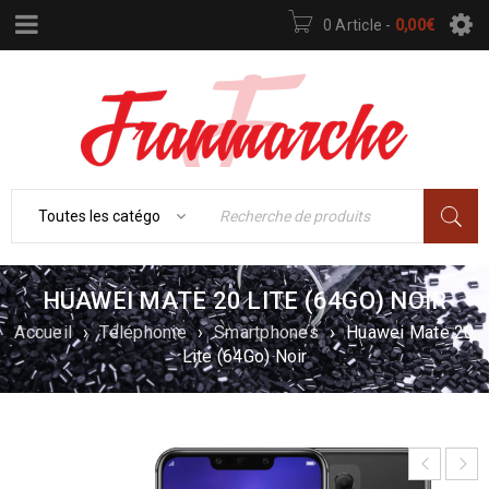
0 Article
-
0,00
€
HUAWEI MATE 20 LITE (64GO) NOIR
Accueil
›
Téléphonie
›
Smartphones
›
Huawei Mate 20
Lite (64Go) Noir