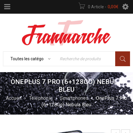
0 Article
-
0,00
€
ONEPLUS 7 PRO (6+128GO) NEBULA
BLEU
Accueil
›
Téléphonie
›
Smartphones
›
OnePlus 7 Pro
(6+128Go) Nebula Bleu