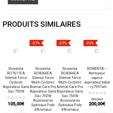
PRODUITS SIMILAIRES
-37%
-37%
-33%
Rowenta
Rowenta
Rowenta
ROWENTA –
RO7611EA
RO8366EA
RO8366EA
Nettoyeur
Silence Force
Silence Force
Silence Force
vapeur
Cyclonic
Multi-Cyclonic
Multi-Cyclonic
aspirateur balai
Aspirateur Sans
Animal Care Pro
Animal Care Pro
– ry7597wh
Sac 750W
Aspirateur Sans
Aspirateur Sans
Sac 750W
Sac 750W
300,00
€
Accessoires
Accessoires
105,00
€
200,00
€
Spéciaux Poils
Spéciaux Poils
d’Animaux
d’Animaux