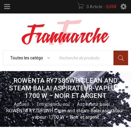
0 Article
-
0,00
€
ROWENTA RY7585WH CLEAN AND
STEAM BALAI ASPIRATEUR-VAPEUR-
1700 W – NOIR ET ARGENT
Accueil
›
Entretien du sol
›
Aspirateur balai
›
ROWENTA RY7585WH Clean and steam Balai aspirateur-
vapeur-1700 W – Noir et argent