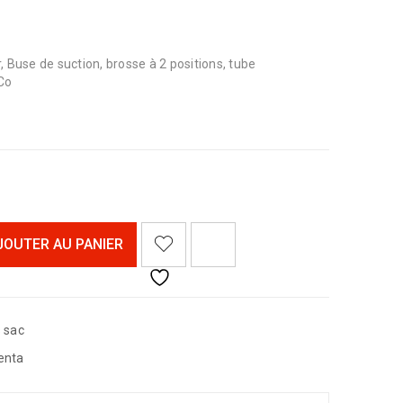
ur, Buse de suction, brosse à 2 positions, tube
Co
<I CLASS="PE-7S-REFRESH-2"></I><SPAN CLASS="TS-TOOLTIP BUTTON-TOOLTIP">COMPARER</SPAN>
JOUTER AU PANIER
 sac
enta