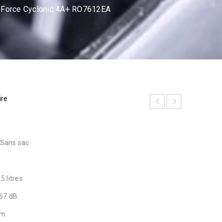
 Force Cyclonic 4A+ RO7612EA
ire
 Sans sac
5 litres
 67 dB
 m