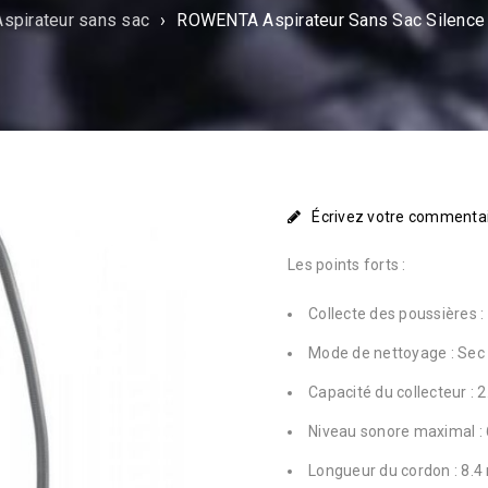
Aspirateur sans sac
›
ROWENTA Aspirateur Sans Sac Silence
Écrivez votre commenta
Les points forts :
Collecte des poussières :
Mode de nettoyage : Sec
Capacité du collecteur : 2.
Niveau sonore maximal :
Longueur du cordon : 8.4