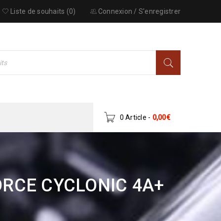
Liste de souhaits (0)
Connexion
/
S'enregistrer
0 Article
-
0,00
€
ORCE CYCLONIC 4A+