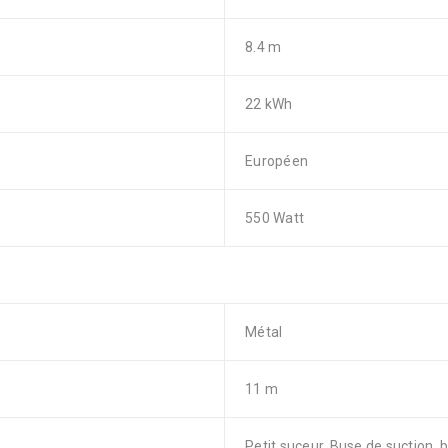
8.4 m
22 kWh
Européen
550 Watt
Métal
11 m
Petit suceur, Buse de suction, 