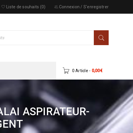
Liste de souhaits (0)
Connexion
/
S'enregistrer
0 Article
-
0,00
€
LAI ASPIRATEUR-
GENT