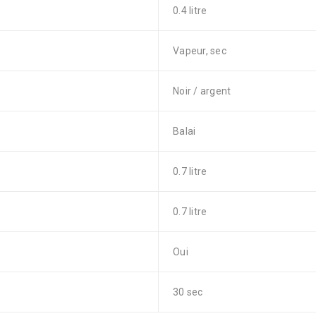
0.4 litre
Vapeur, sec
Noir / argent
Balai
0.7 litre
0.7 litre
Oui
30 sec