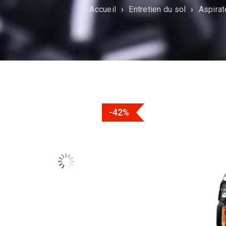
Accueil
›
Entretien du sol
›
Aspirat
-42%