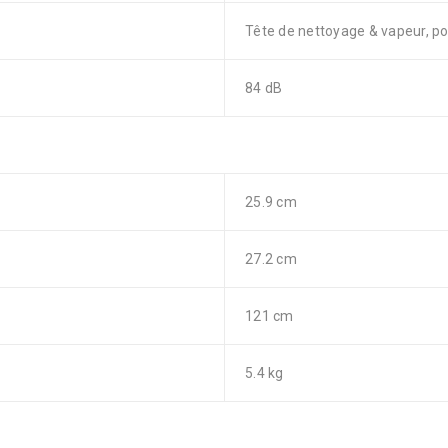
Tête de nettoyage & vapeur, p
84 dB
25.9 cm
27.2 cm
121 cm
5.4 kg