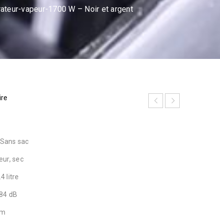
teur-vapeur-1700 W – Noir et argent
ire
 Sans sac
ur, sec
4 litre
 84 dB
 m