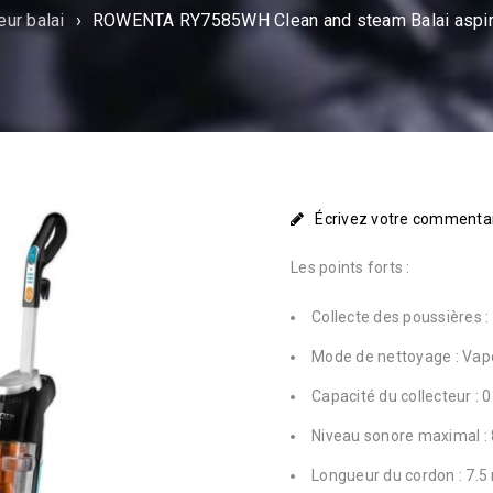
eur balai
›
ROWENTA RY7585WH Clean and steam Balai aspira
Écrivez votre commenta
Les points forts :
Collecte des poussières :
Mode de nettoyage : Vape
Capacité du collecteur : 0.
Niveau sonore maximal :
Longueur du cordon : 7.5