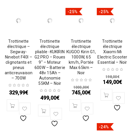
-25%
-25%
Trottinette
Trottinette
Trottinette
Trottinette
électrique –
électrique
électrique
électrique
Segway-
pliable -KUKIRIN
KUGOO Kirin G1,
Xiaomi Mi
Ninebot F40I –
G2 PRO – Roues
1000W, 65
Electric Scooter
clignotants et
9″ – Moteur
km/h, Portée
Essential – Noir
pneus
600W – Batterie
Max 65km –
anticreuvaison
48v 15Ah –
Noir
198,00
€
– 700W
Autonomie
149,00
€
55KM – Noir
1000,00
€
329,99
€
745,00
€
499,00
€
-24%