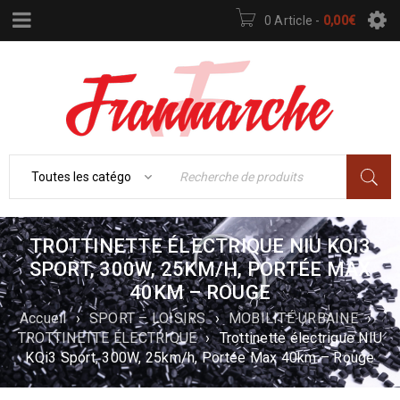
0 Article
-
0,00
€
TROTTINETTE ÉLECTRIQUE NIU KQI3
SPORT, 300W, 25KM/H, PORTÉE MAX
40KM – ROUGE
Accueil
›
SPORT – LOISIRS
›
MOBILITÉ URBAINE
›
TROTTINETTE ÉLECTRIQUE
›
Trottinette électrique NIU
KQi3 Sport, 300W, 25km/h, Portée Max 40km – Rouge