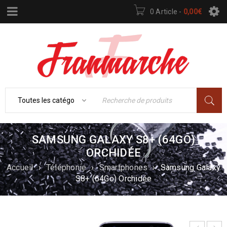
0 Article
-
0,00
€
SAMSUNG GALAXY S8+ (64GO)
ORCHIDÉE
Accueil
›
Téléphonie
›
Smartphones
›
Samsung Galaxy
S8+ (64Go) Orchidée