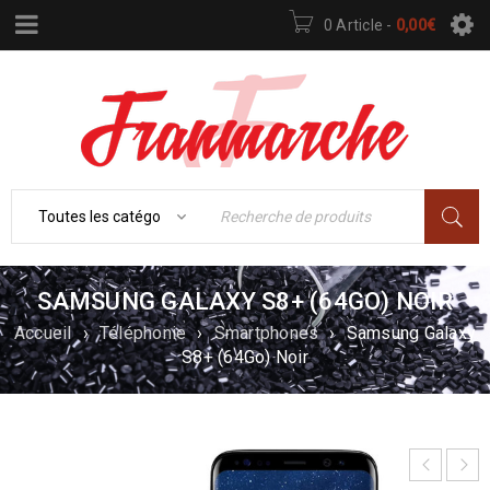
0 Article
-
0,00
€
SAMSUNG GALAXY S8+ (64GO) NOIR
Accueil
›
Téléphonie
›
Smartphones
›
Samsung Galaxy
S8+ (64Go) Noir