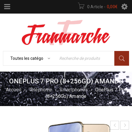
0 Article
-
0,00
€
ONEPLUS 7 PRO (8+256GO) AMANDE
Accueil
›
Téléphonie
›
Smartphones
›
OnePlus 7 Pro
(8+256Go) Amande