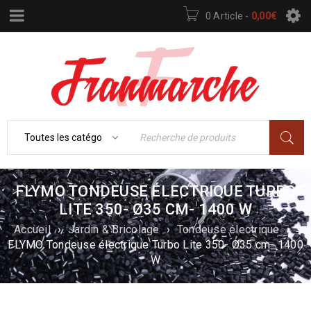
0 Article
-
0,00
€
FLYMO TONDEUSE ÉLECTRIQUE TURBO
LITE 350- Ø35 CM- 1400 W
Accueil
›
Jardin & Bricolage
›
Tondeuse électrique
›
FLYMO Tondeuse électrique Turbo Lite 350- Ø35 cm- 1400
W