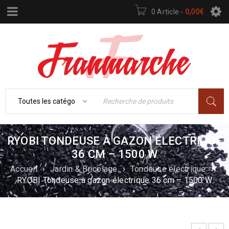
0 Article
-
0,00
€
RYOBI TONDEUSE À GAZON ÉLECTRIQUE
36 CM – 1500 W
Accueil
›
Jardin & Bricolage
›
Tondeuse électrique
›
RYOBI Tondeuse à gazon électrique 36 cm – 1500 W