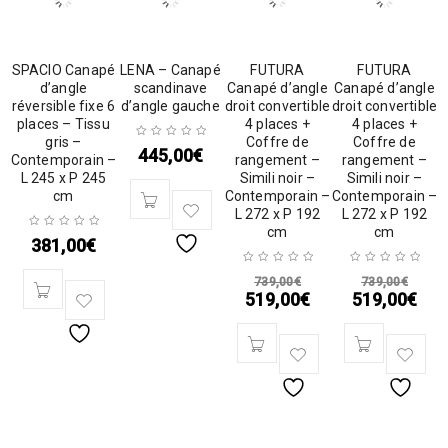
SPACIO Canapé
LENA – Canapé
FUTURA
FUTURA
d’angle
scandinave
Canapé d’angle
Canapé d’angle
réversible fixe 6
d’angle gauche
droit convertible
droit convertible
places – Tissu
4 places +
4 places +
gris –
Coffre de
Coffre de
445,00
€
Contemporain –
rangement –
rangement –
L 245 x P 245
Simili noir –
Simili noir –
cm
Contemporain –
Contemporain –
L 272 x P 192
L 272 x P 192
cm
cm
381,00
€
739,00
€
739,00
€
519,00
€
519,00
€