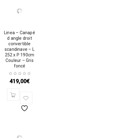
Linea – Canapé
d angle droit
convertible
scandinave – L
252 x P 190cm
Couleur – Gris
foncé
419,00
€