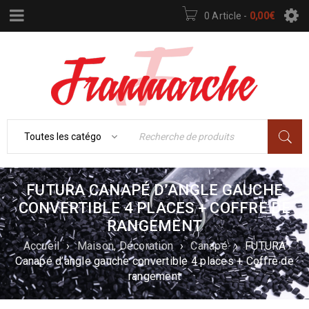
0 Article
-
0,00
€
FUTURA CANAPÉ D’ANGLE GAUCHE
CONVERTIBLE 4 PLACES + COFFRE DE
RANGEMENT
Accueil
›
Maison, Décoration
›
Canapé
›
FUTURA
Canapé d’angle gauche convertible 4 places + Coffre de
rangement