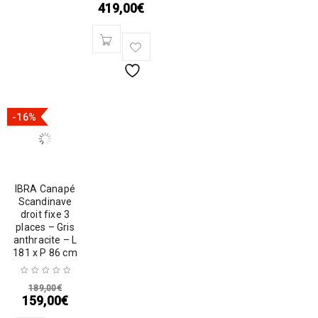
419,00
€
-16%
IBRA Canapé
Scandinave
droit fixe 3
places – Gris
anthracite – L
181 x P 86 cm
189,00
€
159,00
€