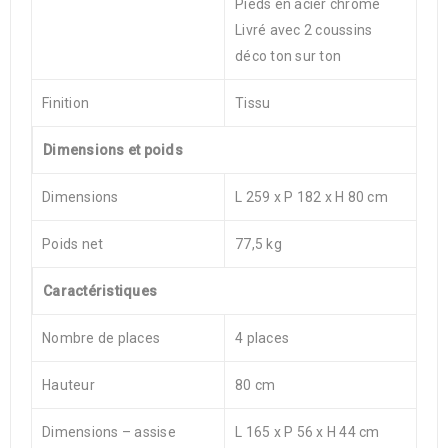
Pieds en acier chromé
Livré avec 2 coussins
déco ton sur ton
Finition
Tissu
Dimensions et poids
Dimensions
L 259 x P 182 x H 80 cm
Poids net
77,5 kg
Caractéristiques
Nombre de places
4 places
Hauteur
80 cm
Dimensions – assise
L 165 x P 56 x H 44 cm