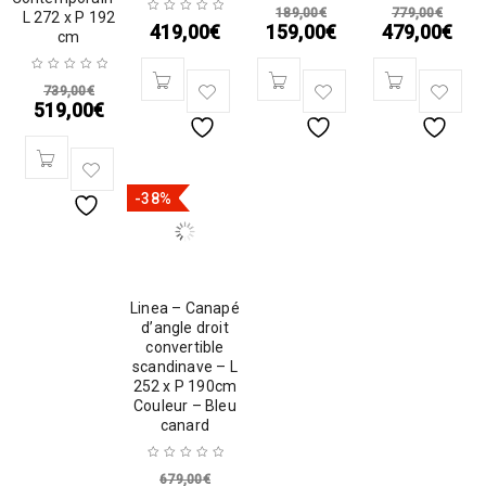
189,00
€
779,00
€
L 272 x P 192
419,00
€
159,00
€
479,00
€
cm
739,00
€
519,00
€
-38%
Linea – Canapé
d’angle droit
convertible
scandinave – L
252 x P 190cm
Couleur – Bleu
canard
679,00
€