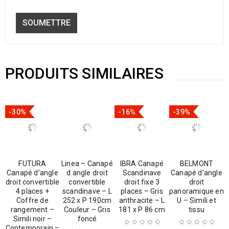
PRODUITS SIMILAIRES
-30%
-16%
-39%
FUTURA
Linea – Canapé
IBRA Canapé
BELMONT
Canapé d’angle
d angle droit
Scandinave
Canapé d’angle
droit convertible
convertible
droit fixe 3
droit
4 places +
scandinave – L
places – Gris
panoramique en
Coffre de
252 x P 190cm
anthracite – L
U – Simili et
rangement –
Couleur – Gris
181 x P 86 cm
tissu
Simili noir –
foncé
Contemporain –