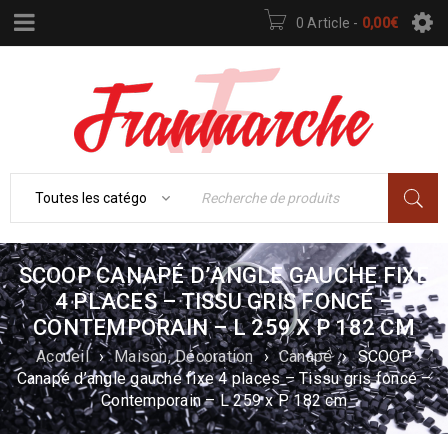
0 Article
-
0,00
€
SCOOP CANAPÉ D’ANGLE GAUCHE FIXE
4 PLACES – TISSU GRIS FONCÉ –
CONTEMPORAIN – L 259 X P 182 CM
Accueil
›
Maison, Décoration
›
Canapé
›
SCOOP
Canapé d’angle gauche fixe 4 places – Tissu gris foncé –
Contemporain – L 259 x P 182 cm