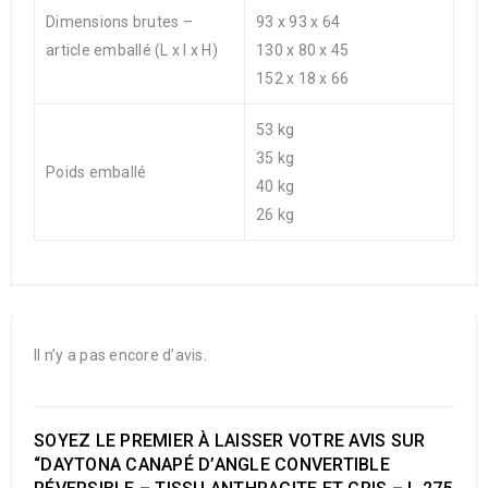
Dimensions brutes –
93 x 93 x 64
article emballé (L x l x H)
130 x 80 x 45
152 x 18 x 66
53 kg
35 kg
Poids emballé
40 kg
26 kg
Il n’y a pas encore d’avis.
SOYEZ LE PREMIER À LAISSER VOTRE AVIS SUR
“DAYTONA CANAPÉ D’ANGLE CONVERTIBLE