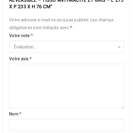
RÉVERSIBLE – TISSU ANTHRACITE ET GRIS – L 275
X P 233 X H 76 CM”
Votre adresse e-mail ne sera pas publiée.
Les champs
obligatoires sont indiqués avec
*
Votre note
*
Votre avis
*
Nom
*