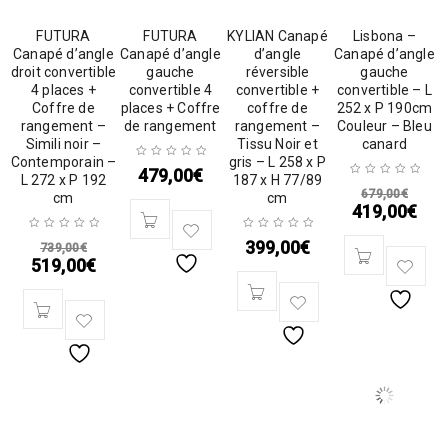
FUTURA
FUTURA
KYLIAN Canapé
Lisbona –
Canapé d’angle
Canapé d’angle
d’angle
Canapé d’angle
droit convertible
gauche
réversible
gauche
4 places +
convertible 4
convertible +
convertible – L
Coffre de
places + Coffre
coffre de
252 x P 190cm
rangement –
de rangement
rangement –
Couleur – Bleu
Simili noir –
Tissu Noir et
canard
Contemporain –
gris – L 258 x P
479,00
€
L 272 x P 192
187 x H 77/89
679,00
€
cm
cm
419,00
€
399,00
€
739,00
€
519,00
€