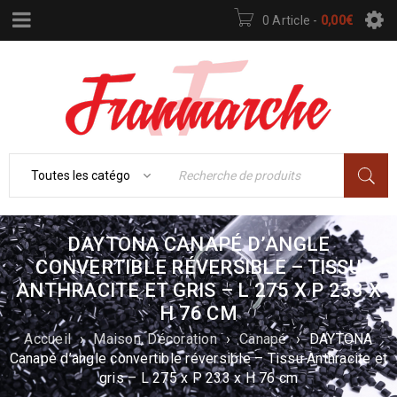
0 Article
-
0,00
€
DAYTONA CANAPÉ D’ANGLE
CONVERTIBLE RÉVERSIBLE – TISSU
ANTHRACITE ET GRIS – L 275 X P 233 X
H 76 CM
Accueil
›
Maison, Décoration
›
Canapé
›
DAYTONA
Canapé d’angle convertible réversible – Tissu Anthracite et
gris – L 275 x P 233 x H 76 cm