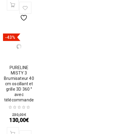
-43%
PURELINE
MISTY 3
Brumisateur 40
cm oscillant et
grille 3D 360 °
avec
télécommande
230,00
€
130,00
€