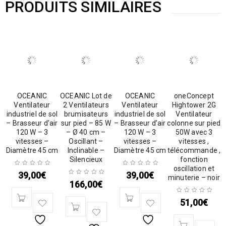
PRODUITS SIMILAIRES
OCEANIC
OCEANIC Lot de
OCEANIC
oneConcept
Ventilateur
2 Ventilateurs
Ventilateur
Hightower 2G
industriel de sol
brumisateurs
industriel de sol
Ventilateur
– Brasseur d’air
sur pied – 85 W
– Brasseur d’air
colonne sur pied
120 W – 3
– Ø 40 cm –
120 W – 3
50W avec 3
vitesses –
Oscillant –
vitesses –
vitesses ,
Diamètre 45 cm
Inclinable –
Diamètre 45 cm
télécommande ,
Silencieux
fonction
oscillation et
39,00
€
39,00
€
minuterie – noir
166,00
€
51,00
€