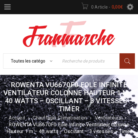
0 Article
-
0,00
€
ROWENTA VU6670F0 EOLE INFINITE
VENTILATEUR COLONNE HAUTEUR 1 M –
40 WATTS – OSCILLANT – 3 VITESSES –
TIMER
Accueil
›
Chauffage, Climatisation
›
Ventilateurs
›
ROWENTA VU6670F0 Eole Infinite Ventilateur Colonne
Hauteur 1 m – 40 watts – Oscillant – 3 vitesses – Timer