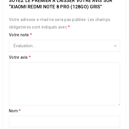
SOYEZ LE PREMIER À LAISSER VOTRE AVIS SUR
“XIAOMI REDMI NOTE 8 PRO (128GO) GRIS”
Votre adresse e-mail ne sera pas publiée.
Les champs
obligatoires sont indiqués avec
*
Votre note
*
Votre avis
*
Nom
*