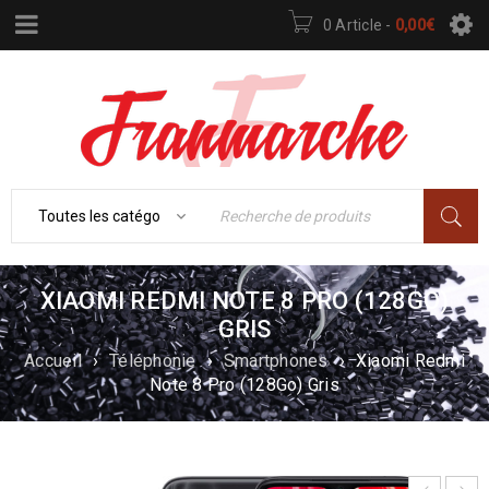
0 Article
-
0,00
€
XIAOMI REDMI NOTE 8 PRO (128GO)
GRIS
Accueil
›
Téléphonie
›
Smartphones
›
Xiaomi Redmi
Note 8 Pro (128Go) Gris