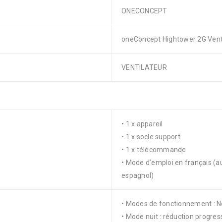
ONECONCEPT
oneConcept Hightower 2G Venti
VENTILATEUR
• 1 x appareil
• 1 x socle support
• 1 x télécommande
• Mode d’emploi en français (aut
espagnol)
• Modes de fonctionnement : No
• Mode nuit : réduction progress