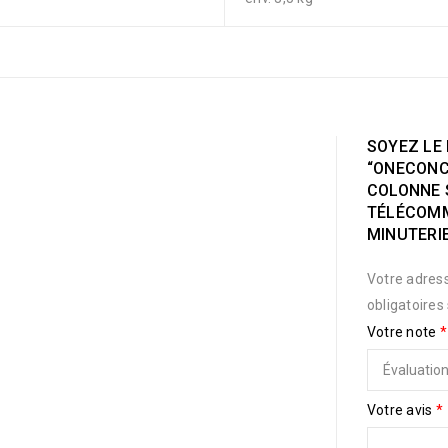
SOYEZ LE 
“ONECONC
COLONNE S
TÉLÉCOMM
MINUTERIE
Votre adress
obligatoires
Votre note
*
Votre avis
*