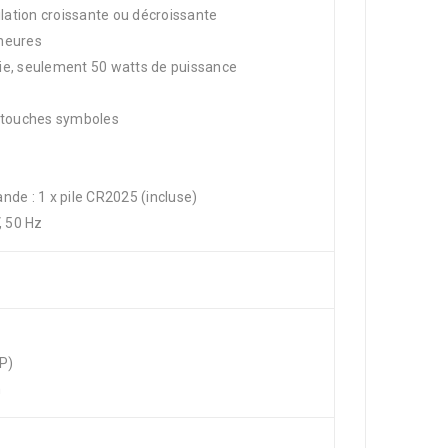
ilation croissante ou décroissante
 heures
ie, seulement 50 watts de puissance
touches symboles
e
nde : 1 x pile CR2025 (incluse)
, 50 Hz
xP)
m