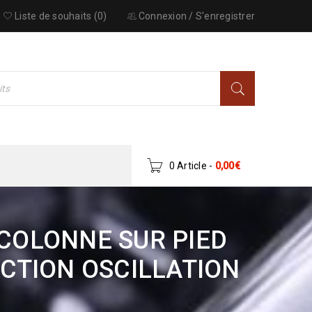
Liste de souhaits (0)
Connexion
/
S'enregistrer
0 Article
-
0,00
€
COLONNE SUR PIED
NCTION OSCILLATION