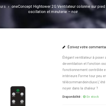
eurs
›
oneConcept Hightower 2G Ventilateur colonne sur pied
oscillation et minuterie – noir
Écrivez votre commenta
Élégant ventilateur à poser
deventilation et fonction os
fonctionnement contrôlée e
intérieure.Forme tour peu 
télécommandeincluse.L’été v
noyer dans la chaleur ?
Disponibilité :
En stock