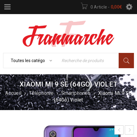
0 Article
-
0,00
€
XIAOMI MI 9 SE (64GO) VIOLET
Accueil
›
Téléphonie
›
Smartphones
›
Xiaomi Mi 9 SE
(64Go) Violet