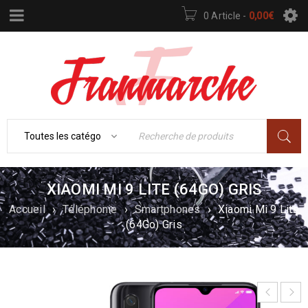
0 Article
-
0,00
€
XIAOMI MI 9 LITE (64GO) GRIS
Accueil
›
Téléphonie
›
Smartphones
›
Xiaomi Mi 9 Lite
(64Go) Gris