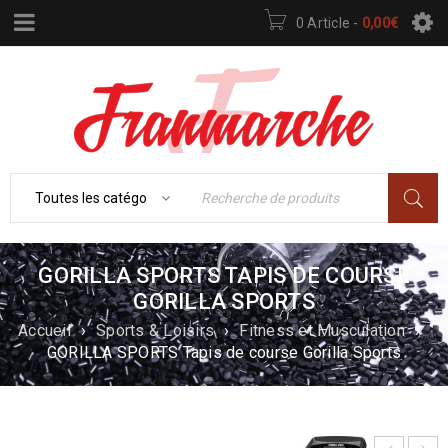
0 Article
-
0,00
€
GORILLA SPORTS TAPIS DE COURSE
GORILLA SPORTS
Accueil
›
Sports & Loisirs
›
Fitness et Musculation
›
GORILLA SPORTS Tapis de course Gorilla Sports