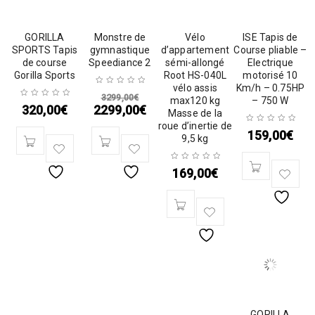
GORILLA
Monstre de
Vélo
ISE Tapis de
SPORTS Tapis
gymnastique
d’appartement
Course pliable –
de course
Speediance 2
sémi-allongé
Electrique
Gorilla Sports
Root HS-040L
motorisé 10
vélo assis
Km/h – 0.75HP
3299,00
€
max120 kg
– 750 W
320,00
€
2299,00
€
Masse de la
roue d’inertie de
159,00
€
9,5 kg
169,00
€
GORILLA