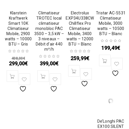
Klarstein
Climatiseur
Electrolux
Tristar AC-5531
Kraftwerk
TROTEC local
EXP34U338CW
Climatiseur
Smart 10K
climatiseur
Chillflex Pro
Mobile, 3000
Climatiseur
monobloc PAC
Climatiseur
watts – 10500
Mobile, 2900
3500 – 3,5 kW –
Mobile, 3400
BTU – Blanc
watts – 10000
3 niveaux –
watts – 12000
BTU – Gris
Débit d’air 440
BTU – Blanc
199,49
€
m³/h
259,99
€
408,00
€
299,00
€
399,00
€
De’Longhi PAC
EX100 SILENT