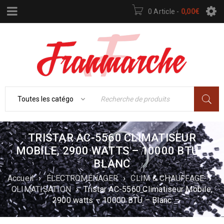
0 Article
-
0,00
€
TRISTAR AC-5560 CLIMATISEUR
MOBILE, 2900 WATTS – 10000 BTU –
BLANC
Accueil
›
ÉLECTROMÉNAGER
›
CLIM & CHAUFFAGE
›
CLIMATISATION
›
Tristar AC-5560 Climatiseur Mobile,
2900 watts – 10000 BTU – Blanc