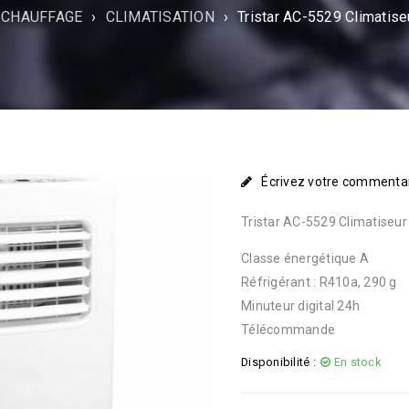
 CHAUFFAGE
›
CLIMATISATION
›
Tristar AC-5529 Climatis
Écrivez votre commenta
Tristar AC-5529 Climatiseur
Classe énergétique A
Réfrigérant : R410a, 290 g
Minuteur digital 24h
Télécommande
Disponibilité :
En stock