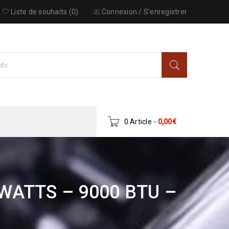
Liste de souhaits (0)
Connexion
/
S'enregistrer
0 Article
-
0,00
€
WATTS – 9000 BTU –