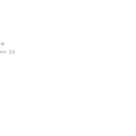
0 W
nt : 2,6