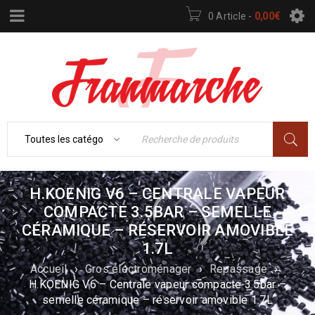
0 Article
-
0,00
€
H.KOENIG V6 – CENTRALE VAPEUR
COMPACTE 3.5BAR – SEMELLE
CÉRAMIQUE – RÉSERVOIR AMOVIBLE
1.7L
Accueil
›
Gros électroménager
›
Repassage
›
H.KOENIG V6 – Centrale vapeur compacte 3.5bar –
semelle céramique – réservoir amovible 1.7L