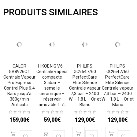
PRODUITS SIMILAIRES
CALOR
H.KOENIG V6 –
PHILIPS
PHILIPS
GV8926C1
Centrale vapeur
GC9647/60
GC9647/60
Centrale Vapeur
compacte
PerfectCare
PerfectCare
Pro Express
3.5bar –
Elite Silence
Elite Silence
Control Plus 6,4
semelle
Centrale vapeur
Centrale vapeur
Bars jusqu’à
céramique –
7,3 bar – 2400
7,3 bar – 2400
380g/min
réservoir
W – 1,8 L – Or et
W – 1,8 L – Or et
Anticalc
amovible 1.7L
Blanc
Blanc
159,00
€
59,00
€
129,00
€
129,00
€