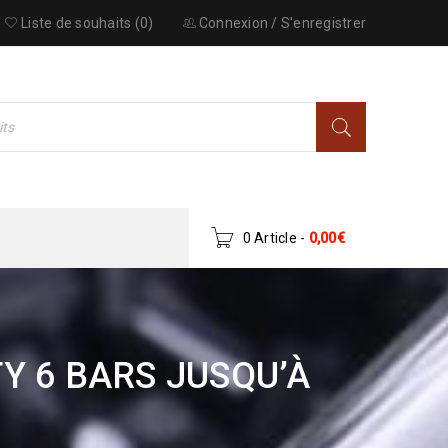
Liste de souhaits (0)
Connexion
/
S'enregistrer
0 Article
-
0,00
€
Y 6 BARS JUSQU’À