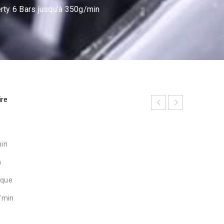
ty 6 Bars jusqu’à 350g/min
ire
min
n
ique
g/min