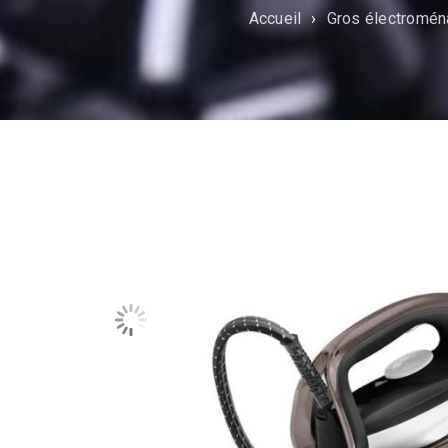
Accueil
›
Gros électromén