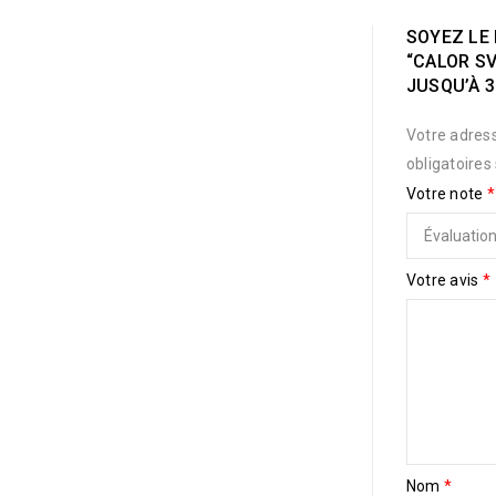
SOYEZ LE 
“CALOR S
JUSQU’À 3
Votre adress
obligatoires
Votre note
*
Votre avis
*
Nom
*