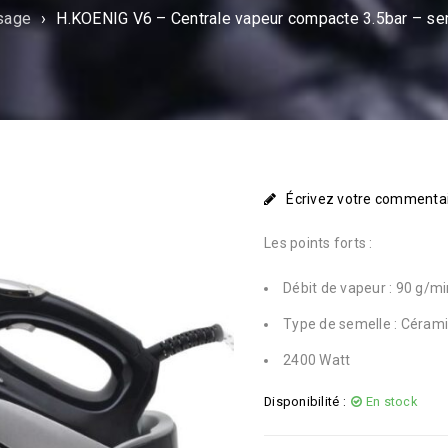
sage
›
H.KOENIG V6 – Centrale vapeur compacte 3.5bar – sem
Écrivez votre commenta
Les points forts :
Débit de vapeur : 90 g/mi
Type de semelle : Céram
2400 Watt
Disponibilité :
En stock