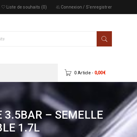
Liste de souhaits (0)
Connexion
/
S'enregistrer
0 Article
-
0,00
€
 3.5BAR – SEMELLE
LE 1.7L