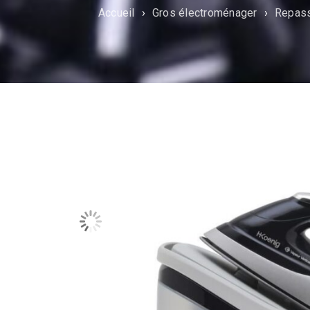
Accueil
›
Gros électroménager
›
Repas