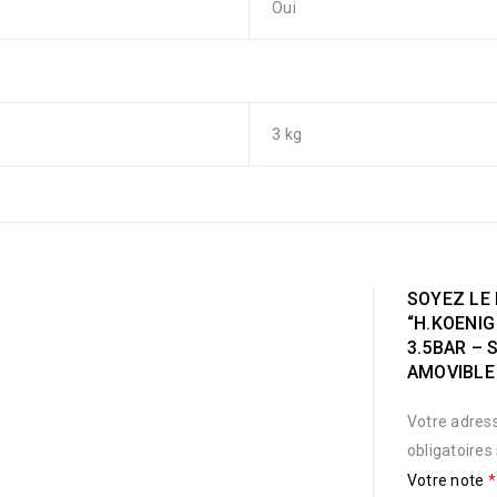
Oui
3 kg
SOYEZ LE 
“H.KOENI
3.5BAR – 
AMOVIBLE 
Votre adress
obligatoires
Votre note
*