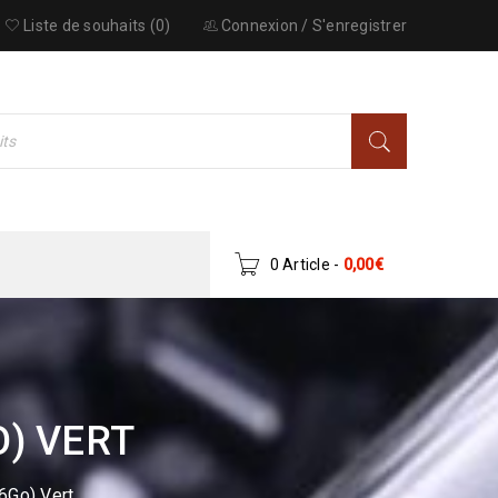
Liste de souhaits (0)
Connexion
/
S'enregistrer
0 Article
-
0,00
€
O) VERT
6Go) Vert