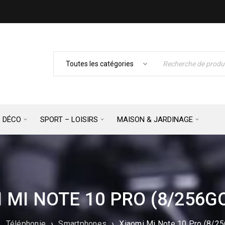
– DÉCO
SPORT – LOISIRS
MAISON & JARDINAGE
 MI NOTE 10 PRO (8/256G
›
Téléphonie
›
Smartphones
›
Xiaomi Mi Note 10 Pro (8/25