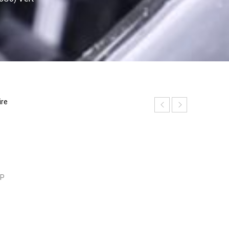
ire
MP
h