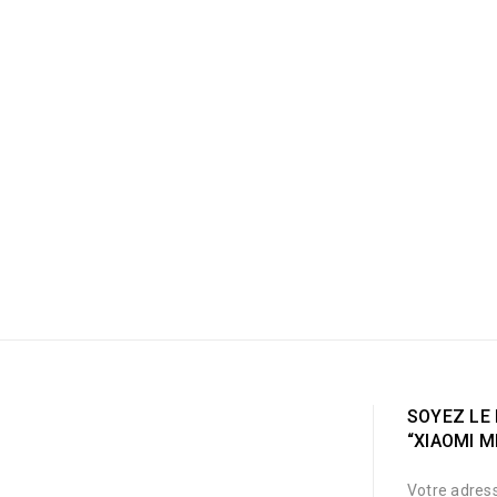
SOYEZ LE 
“XIAOMI M
Votre adress