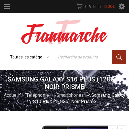
0 Article
-
0,00
€
SAMSUNG GALAXY S10 PLUS (128GO)
NOIR PRISME
Accueil
›
Téléphonie
›
Smartphones
›
Samsung Galaxy
S10 Plus (128Go) Noir Prisme