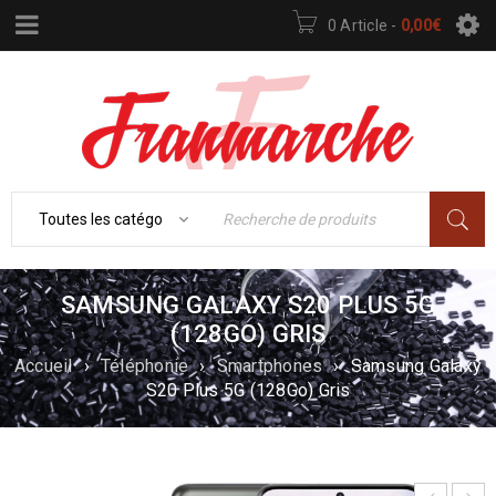
0 Article
-
0,00
€
SAMSUNG GALAXY S20 PLUS 5G
(128GO) GRIS
Accueil
›
Téléphonie
›
Smartphones
›
Samsung Galaxy
S20 Plus 5G (128Go) Gris