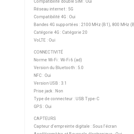
Compatibilité double SIM : Oui
Réseau internet : 5G
Compatibilité 4G : Oui
Bandes 4G supportées : 2100 MHz (B1), 800 MHz (B
Catégorie 4G : Catégorie 20
VoLTE : Oui
CONNECTIVITÉ
Norme Wi-Fi : Wi-Fi 6 (ad)
Version du Bluetooth : 5.0
NFC : Oui
Version USB : 3.1
Prise jack : Non
Type de connecteur : USB Type-C
GPS : Oui
CAPTEURS
Capteur d’empreinte digitale : Sous l’écran
Accéléromètre et Boussole électronique : Oui