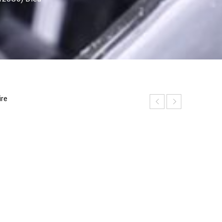
ire
P
h