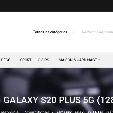
– DÉCO
SPORT – LOISIRS
MAISON & JARDINAGE
GALAXY S20 PLUS 5G (12
Téléphonie
›
Smartphones
›
Samsung Galaxy S20 Plus 5G (