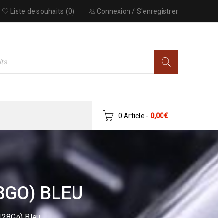
Liste de souhaits (0)
Connexion
/
S'enregistrer
0 Article
-
0,00
€
8GO) BLEU
128Go) Bleu