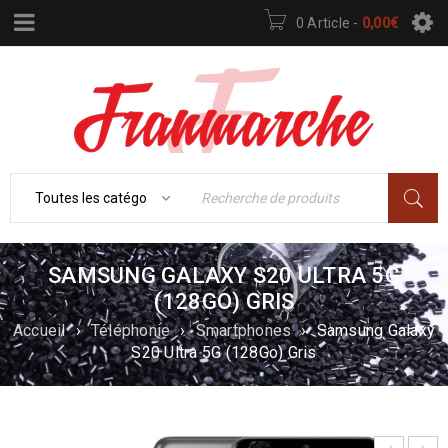
0 Article
-
0,00
€
SAMSUNG GALAXY S20 ULTRA 5G
(128GO) GRIS
Accueil
›
Téléphonie
›
Smartphones
›
Samsung Galaxy
S20 Ultra 5G (128Go) Gris