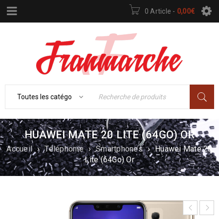
0 Article
-
0,00
€
HUAWEI MATE 20 LITE (64GO) OR
Accueil
›
Téléphonie
›
Smartphones
›
Huawei Mate 20
Lite (64Go) Or