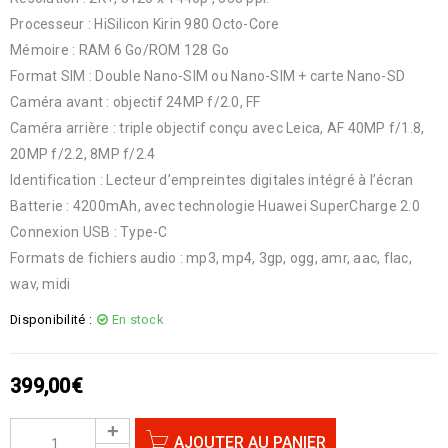
Processeur : HiSilicon Kirin 980 Octo-Core
Mémoire : RAM 6 Go/ROM 128 Go
Format SIM : Double Nano-SIM ou Nano-SIM + carte Nano-SD
Caméra avant : objectif 24MP f/2.0, FF
Caméra arrière : triple objectif conçu avec Leica, AF 40MP f/1.8,
20MP f/2.2, 8MP f/2.4
Identification : Lecteur d’empreintes digitales intégré à l’écran
Batterie : 4200mAh, avec technologie Huawei SuperCharge 2.0
Connexion USB : Type-C
Formats de fichiers audio : mp3, mp4, 3gp, ogg, amr, aac, flac,
wav, midi
Disponibilité :
En stock
399,00
€
AJOUTER AU PANIER