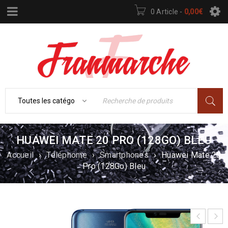
0 Article
-
0,00
€
HUAWEI MATE 20 PRO (128GO) BLEU
Accueil
›
Téléphonie
›
Smartphones
›
Huawei Mate 20
Pro (128Go) Bleu